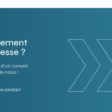
pement
resse ?
d’un conseil
le nous !
UN EXPERT