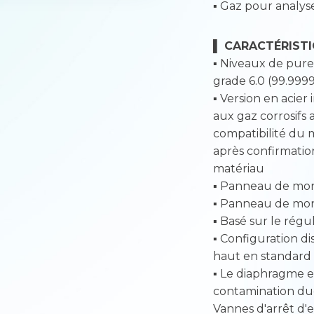
▪ Gaz pour analys
▌ CARACTÉRISTI
▪ Niveaux de pur
grade 6.0 (99.9999
▪ Version en acie
aux gaz corrosifs 
compatibilité du m
après confirmatio
matériau
▪ Panneau de mon
▪ Panneau de mont
▪ Basé sur le rég
▪ Configuration di
haut en standard
▪ Le diaphragme en
contamination due
Vannes d'arrêt d