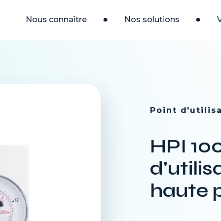
Nous connaître
Nos solutions
Accueil
∕
E
V
Point d'utilis
HPI 100
d'utili
haute 