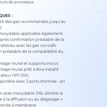
eurs de processus
QUES :
eté des gaz recommandés jusqu'au
)
r inoxydable applicable également
après confirmation préalable de la
atériau avec les gaz corrosifs.
n préalable de la compatibilité du
tage mural et supports inclus
age mural prêt à être installé
ulateur HPI 100L
sponible avec 3 ports d'entrée - en
 acier inoxydable 316L élimine la
 à la diffusion ou au dégazage. ▪
'entrée à membrane