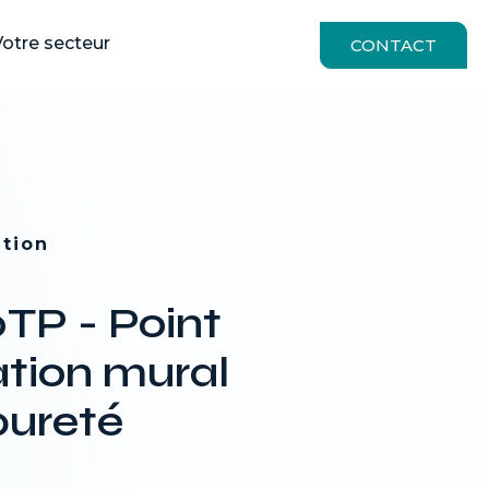
quipements
otre secteur
∕
HPI 100TP - Point d'utilisation mural haute pureté
CONTACT
ation
TP - Point
sation mural
pureté