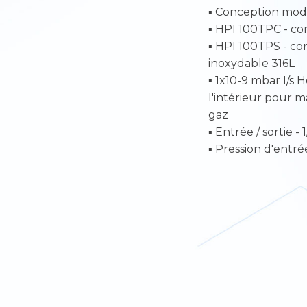
▪ Conception mod
▪ HPI 100TPC - co
▪ HPI 100TPS - co
inoxydable 316L
▪ 1x10-9 mbar I/s 
l'intérieur pour 
gaz
▪ Entrée / sortie -
▪ Pression d'entr