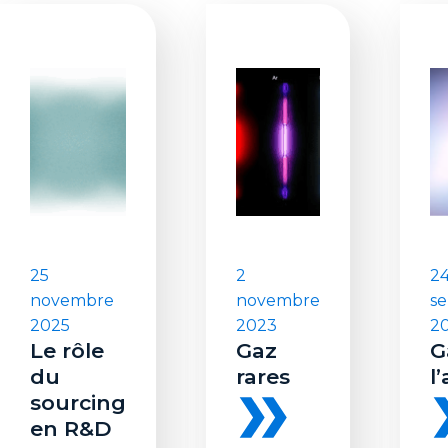
25
2
2
novembre
novembre
s
2025
2023
2
Le rôle
Gaz
G
du
rares
l’
sourcing
en R&D