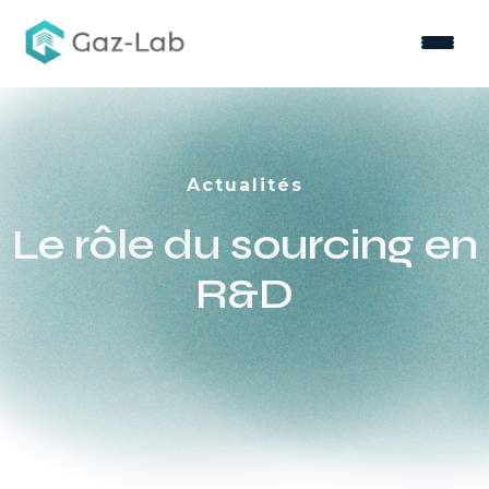
Accueil
∕
Le rôle du sourcing en R&D
Nous connaître
Actualités
Le rôle du sourcing en
Nos solutions
R&D
Votre secteur