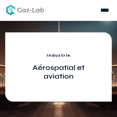
Accueil
∕
Industries
∕
Aérospatial et aviation
Nous connaître
Industrie
Nos solutions
Aérospatial et
aviation
Votre secteur