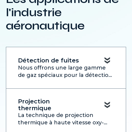
l'industrie
aéronautique
Détection de fuites
Nous offrons une large gamme 
de gaz spéciaux pour la détection 
de fuites. Nous proposons 
notamment des gaz tels que 
l'hélium, le néon et l'argon, qui 
Projection
sont largement utilisés comme 
thermique
traceurs pour localiser et 
La technique de projection 
identifier les fuites potentielles 
thermique à haute vitesse oxy-
dans les systèmes aérospatiaux 
combustible (HVOF) est 