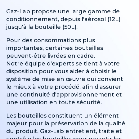
climatiques, nos gaz spéciaux 
Ces solutions sont élaborées pour 
Gaz-Lab propose une large gamme de
garantissent des atmosphères 
satisfaire pleinement les besoins 
conditionnement, depuis l'aérosol (12L)
contrôlées et précises 
les plus exigeants de l'industrie de 
jusqu'à la bouteille (50L).
permettant de reproduire les 
la fabrication métallique.
conditions réelles et de vérifier la 
Pour des consommations plus
fiabilité, la sécurité et la 
importantes, certaines bouteilles
conformité des composants et 
peuvent-être livrées en cadre.
des systèmes aéronautiques.
Notre équipe d'experts se tient à votre
disposition pour vous aider à choisir le
système de mise en œuvre qui convient
le mieux à votre procédé, afin d'assurer
une continuité d'approvisionnement et
une utilisation en toute sécurité.
Les bouteilles constituent un élément
majeur pour la préservation de la qualité
du produit. Gaz-Lab entretient, traite et