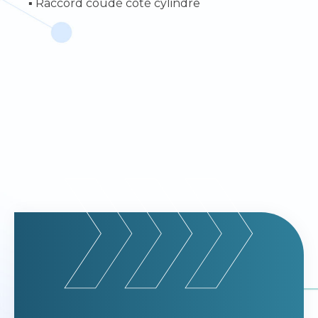
▪ Raccord coudé côté cylindre